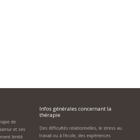
Infos générales concernant la
thérapie
érapie de
Des difficultés relationnelles, le stress au
Namur et ses
travail ou à l’école, des expériences
ement limité