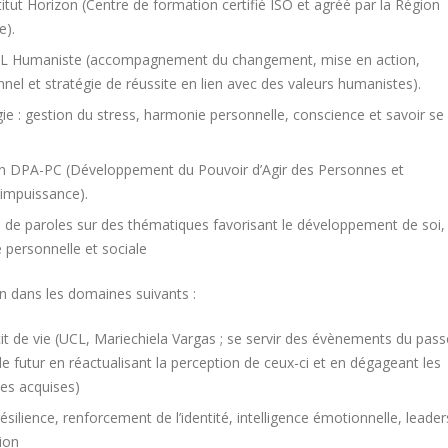
stitut Horizon (Centre de formation certifié ISO et agréé par la Région
e).
PNL Humaniste (accompagnement du changement, mise en action,
el et stratégie de réussite en lien avec des valeurs humanistes).
e : gestion du stress, harmonie personnelle, conscience et savoir se
n DPA-PC (Développement du Pouvoir d’Agir des Personnes et
l’impuissance).
 de paroles sur des thématiques favorisant le développement de soi, 
te personnelle et sociale
n dans les domaines suivants :
cit de vie (UCL, Mariechiela Vargas ; se servir des évènements du pass
le futur en réactualisant la perception de ceux-ci et en dégageant les
ces acquises)
ésilience, renforcement de l’identité, intelligence émotionnelle, leader
tion