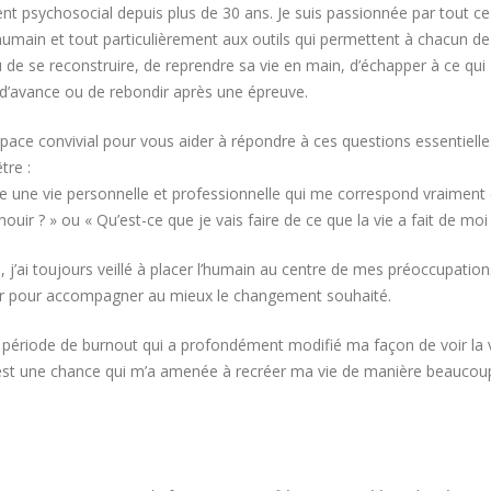
t psychosocial depuis plus de 30 ans. Je suis passionnée par tout ce
main et tout particulièrement aux outils qui permettent à chacun de
 de se reconstruire, de reprendre sa vie en main, d’échapper à ce qui
 d’avance ou de rebondir après une épreuve.
space convivial pour vous aider à répondre à ces questions essentielle
tre :
e une vie personnelle et professionnelle qui me correspond vraiment 
ouir ? » ou « Qu’est-ce que je vais faire de ce que la vie a fait de moi 
 j’ai toujours veillé à placer l’humain au centre de mes préoccupation
er pour accompagner au mieux le changement souhaité.
 période de burnout qui a profondément modifié ma façon de voir la v
 c’est une chance qui m’a amenée à recréer ma vie de manière beaucou