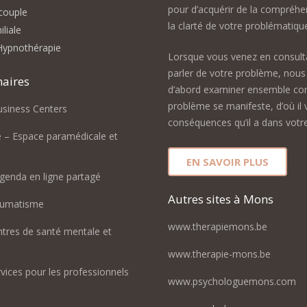
pour d’acquérir de la compréhe
couple
la clarté de votre problématiqu
liale
Hypnothérapie
Lorsque vous venez en consult
parler de votre problème, nous 
naires
d’abord examiner ensemble c
problème se manifeste, d’où il v
usiness Centers
conséquences qu’il a dans votre
e – Espace paramédicale et
EN SAVOIR PLUS
genda en ligne partagé
Autres sites à Mons
aumatisme
www.therapiemons.be
ntres de santé mentale et
www.therapie-mons.be
rvices pour les professionnels
www.psychologuemons.com