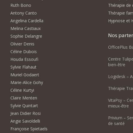
Ruth Bono
Thérapie de 
Antony Canto
Thérapie fami
Angelina Cardella
Hypnose et 
Melina Castiaux
Nos parte
Sophie Delangre
Olivier Denis
OfficePlus B
Céline Dubois
Centre Tulip
Houda Essoufi
bien-être
Sylvie Flahaut
Muriel Godaert
Logidesk – A
Marie-Alice Gohy
Thérapie Tr
Céline Kurtyi
Claire Menten
VitaPsy – Ce
Sylvie Quintart
mieux-être
Jean Didier Rosi
Privium – Se
Angie Savoldelli
de santé
Françoise Spietaels