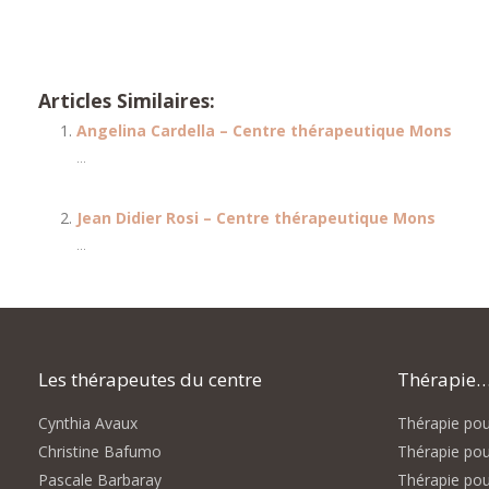
Articles Similaires:
Angelina Cardella – Centre thérapeutique Mons
...
Jean Didier Rosi – Centre thérapeutique Mons
...
Les thérapeutes du centre
Thérapie… 
Cynthia Avaux
Thérapie pour
Christine Bafumo
Thérapie pou
Pascale Barbaray
Thérapie pou