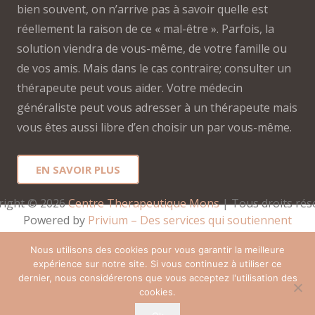
bien souvent, on n’arrive pas à savoir quelle est
réellement la raison de ce « mal-être ». Parfois, la
solution viendra de vous-même, de votre famille ou
de vos amis. Mais dans le cas contraire; consulter un
thérapeute peut vous aider. Votre médecin
généraliste peut vous adresser à un thérapeute mais
vous êtes aussi libre d’en choisir un par vous-même.
EN SAVOIR PLUS
right © 2026 
Centre Therapeutique Mons
 | Tous droits rés
Powered by
Privium – Des services qui soutiennent
vos soins. Pour psychologues, psychotherapeutes et
Nous utilisons des cookies pour vous garantir la meilleure
hypnotherapeutes.
expérience sur notre site. Si vous continuez à utiliser ce
RGPD – Politique de Protection de la Vie Privée
dernier, nous considérerons que vous acceptez l'utilisation des
cookies.