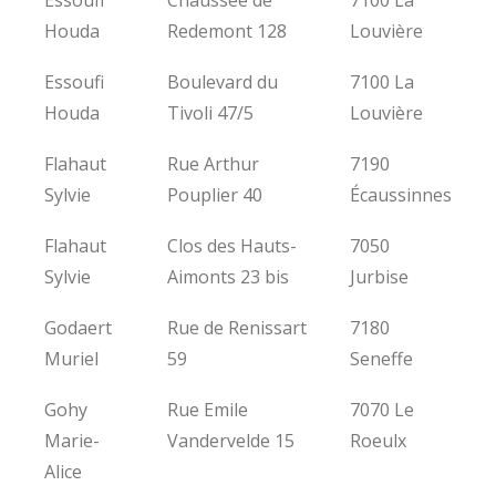
Essoufi
Chaussée de
7100 La
Houda
Redemont 128
Louvière
Essoufi
Boulevard du
7100 La
Houda
Tivoli 47/5
Louvière
Flahaut
Rue Arthur
7190
Sylvie
Pouplier 40
Écaussinnes
Flahaut
Clos des Hauts-
7050
Sylvie
Aimonts 23 bis
Jurbise
Godaert
Rue de Renissart
7180
Muriel
59
Seneffe
Gohy
Rue Emile
7070 Le
Marie-
Vandervelde 15
Roeulx
Alice