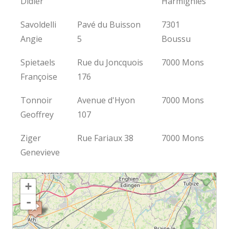
Didier
Harmignies
Savoldelli
Pavé du Buisson
7301
Angie
5
Boussu
Spietaels
Rue du Joncquois
7000 Mons
Françoise
176
Tonnoir
Avenue d'Hyon
7000 Mons
Geoffrey
107
Ziger
Rue Fariaux 38
7000 Mons
Genevieve
chargement de la carte - veuillez patienter...
+
-