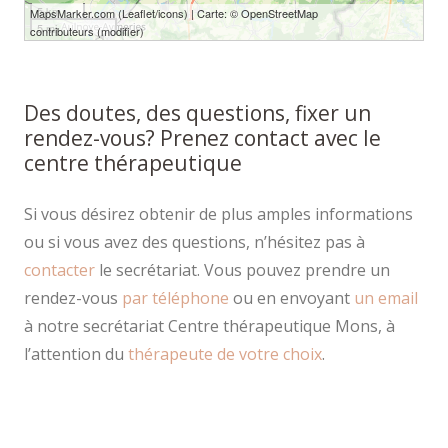
5 km
MapsMarker.com
(
Leaflet
/
icons
) | Carte: ©
OpenStreetMap
5 mi
contributeurs
(
modifier
)
Des doutes, des questions, fixer un
rendez-vous? Prenez contact avec le
centre thérapeutique
Si vous désirez obtenir de plus amples informations
ou si vous avez des questions, n’hésitez pas à
contacter
le secrétariat. Vous pouvez prendre un
rendez-vous
par téléphone
ou en envoyant
un email
à notre secrétariat Centre thérapeutique Mons, à
l’attention du
thérapeute de votre choix
.
Itinéraire vers nos cabinets
thérapeutiques