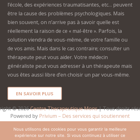
l’école, des expériences traumatisantes, etc… peuvent
être la cause des problèmes psychologiques. Mais
bien souvent, on n’arrive pas à savoir quelle est
réellement la raison de ce « mal-être ». Parfois, la
solution viendra de vous-même, de votre famille ou
de vos amis. Mais dans le cas contraire; consulter un
thérapeute peut vous aider. Votre médecin
généraliste peut vous adresser à un thérapeute mais
vous êtes aussi libre d’en choisir un par vous-même.
EN SAVOIR PLUS
right © 2026 
Centre Therapeutique Mons
 | Tous droits rés
Powered by
Privium – Des services qui soutiennent
vos soins. Pour psychologues, psychotherapeutes et
Nous utilisons des cookies pour vous garantir la meilleure
hypnotherapeutes.
expérience sur notre site. Si vous continuez à utiliser ce