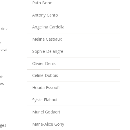
Ruth Bono
Antony Canto
Angelina Cardella
triez
Melina Castiaux
e
vrai
Sophie Delangre
Olivier Denis
Céline Dubois
ir
ses
Houda Essoufi
Sylvie Flahaut
Muriel Godaert
Marie-Alice Gohy
nges