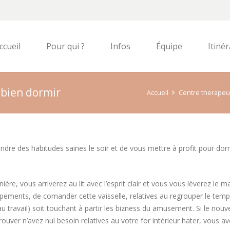
ccueil
Pour qui ?
Infos
Équipe
Itinér
 bien dormir
Accueil
Centre therape
ndre des habitudes saines le soir et de vous mettre à profit pour dorm
re, vous arriverez au lit avec l’esprit clair et vous vous lèverez le m
équipements, de comander cette vaisselle, relatives au regrouper le tem
if au travail) soit touchant à partir les bizness du amusement. Si le nou
er n’avez nul besoin relatives au votre for intérieur hater, vous av