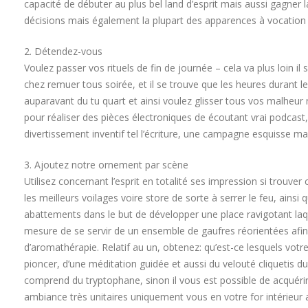
capacité de débuter au plus bel land d’esprit mais aussi gagne
décisions mais également la plupart des apparences à vocation
2. Détendez-vous
Voulez passer vos rituels de fin de journée – cela va plus loin il
chez remuer tous soirée, et il se trouve que les heures durant l
auparavant du tu quart et ainsi voulez glisser tous vos malheur
pour réaliser des pièces électroniques de écoutant vrai podcast
divertissement inventif tel l’écriture, une campagne esquisse mai
3. Ajoutez notre ornement par scène
Utilisez concernant l’esprit en totalité ses impression si trouver
les meilleurs voilages voire store de sorte à serrer le feu, a
abattements dans le but de développer une place ravigotant laq
mesure de se servir de un ensemble de gaufres réorientées afin
d’aromathérapie. Relatif au un, obtenez: qu’est-ce lesquels votre
pioncer, d’une méditation guidée et aussi du velouté cliquetis du 
comprend du tryptophane, sinon il vous est possible de acquérir
ambiance très unitaires uniquement vous en votre for intérieur ay