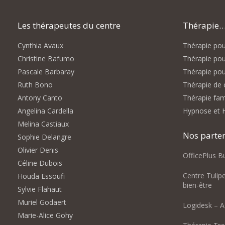
Les thérapeutes du centre
Thérapie… 
Cynthia Avaux
Thérapie pour
Christine Bafumo
Thérapie pou
Pascale Barbaray
Thérapie pou
Ruth Bono
Thérapie de 
Antony Canto
Thérapie fami
Angelina Cardella
Hypnose et 
Melina Castiaux
Nos parte
Sophie Delangre
Olivier Denis
OfficePlus B
Céline Dubois
Centre Tulip
Houda Essoufi
bien-être
Sylvie Flahaut
Muriel Godaert
Logidesk – A
Marie-Alice Gohy