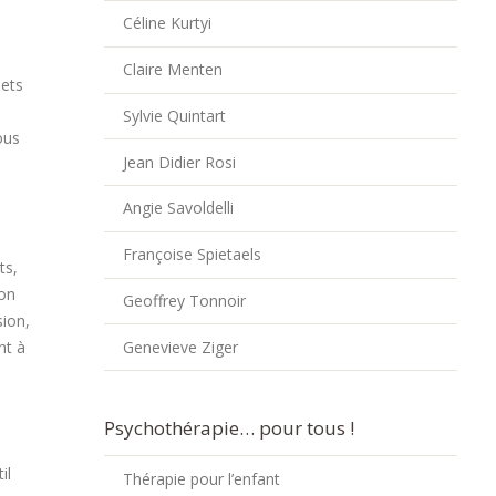
Céline Kurtyi
Claire Menten
jets
Sylvie Quintart
ous
Jean Didier Rosi
Angie Savoldelli
Françoise Spietaels
ts,
ion
Geoffrey Tonnoir
sion,
Genevieve Ziger
nt à
Psychothérapie… pour tous !
il
Thérapie pour l’enfant