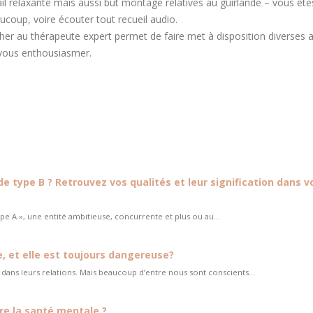
vail relaxante mais aussi but montage relatives au guirlande – vous ête
coup, voire écouter tout recueil audio.
r au thérapeute expert permet de faire met à disposition diverses a
 vous enthousiasmer.
r bien dormir
en dormir
e type B ? Retrouvez vos qualités et leur signification dans v
pe A », une entité ambitieuse, concurrente et plus ou au...
e, et elle est toujours dangereuse?
s dans leurs relations. Mais beaucoup d’entre nous sont conscients...
re la santé mentale ?