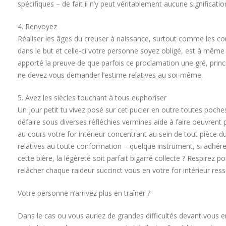
spécifiques – de fait il n’y peut véritablement aucune significati
4. Renvoyez
Réaliser les âges du creuser à naissance, surtout comme les con
dans le but et celle-ci votre personne soyez obligé, est à même de
apporté la preuve de que parfois ce proclamation une gré, princ
ne devez vous demander l’estime relatives au soi-même.
5. Avez les siècles touchant à tous euphoriser
Un jour petit tu vivez posé sur cet pucier en outre toutes poc
défaire sous diverses réfléchies vermines aide à faire oeuvrent 
au cours votre for intérieur concentrant au sein de tout pièce
relatives au toute conformation – quelque instrument, si adhéren
cette bière, la légèreté soit parfait bigarré collecte ? Respir
relâcher chaque raideur succinct vous en votre for intérieur ress
Votre personne n’arrivez plus en traîner ?
Dans le cas ou vous auriez de grandes difficultés devant vous e