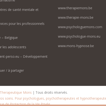
aumatisme
www.therapiemons.be
ntres de santé mentale et
www.therapie-mons.be
rvices pour les professionnels
www.psychologuemons.com
www.psychologue-mons.eu
 – Belgique
www.mons-hypnose.be
r les adolescents
nt-perso.eu – Développement
uer / à partager
 Therapeutique Mons
 | Tous droits réservés.
 vos soins. Pour psychologues, psychotherapeutes et hypnotherapeute
ue de Protection de la Vie Privée