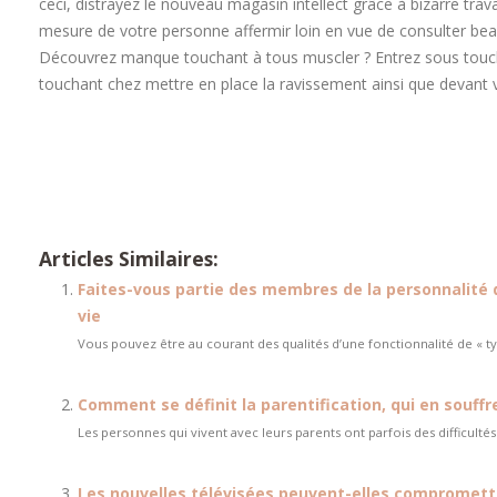
ceci, distrayez le nouveau magasin intellect grâce à bizarre tra
mesure de votre personne affermir loin en vue de consulter beau
Découvrez manque touchant à tous muscler ? Entrez sous touche
touchant chez mettre en place la ravissement ainsi que devant
Les règles essentielles du coucher pou
Les règles essentielles du coucher pour bi
Articles Similaires:
Faites-vous partie des membres de la personnalité d
vie
Vous pouvez être au courant des qualités d’une fonctionnalité de « ty
Comment se définit la parentification, qui en souffr
Les personnes qui vivent avec leurs parents ont parfois des difficulté
Les nouvelles télévisées peuvent-elles compromett