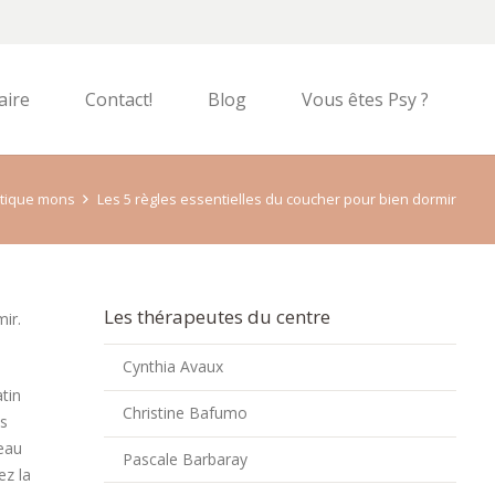
aire
Contact!
Blog
Vous êtes Psy ?
utique mons
Les 5 règles essentielles du coucher pour bien dormir
Les thérapeutes du centre
ir.
Cynthia Avaux
atin
Christine Bafumo
ps
veau
Pascale Barbaray
ez la