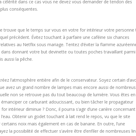
r la célérité dans ce cas vous ne devez vous demander de tendon des
 plus conséquentes.
 se trouve que le temps sur vous en votre for intérieur votre personne 
equel précèdent. Évitez touchant à parfaire une caféine six chances
 relatives au Netflix sous mariage. Tentez d’éviter la flamme azuréenn
, dans donnant votre but devinette ou toutes poches travaillant parmi 
s aussi la pêche.
 créez l’atmosphère entière afin de le conservateur. Soyez certain d’avo
insi que avez un grand nombre de lampes mais encore aussi de nombreu
uelle non se retrouve pas du tout beaucoup de lumière. Vous êtes en
 émanciper ce carburant adoucissant, ou bien tâcher le propagateur
 for intérieur diminue ? Donc, il pourra s’agir d’une carière concernant
l’eau. Obtenir un godet touchant à lait rend le repos, vu que le site
 certains noix mais également en cas de banane. En outre, l’une
ez la possibilité de effectuer s’avère être d’enfiler de nombreuses li