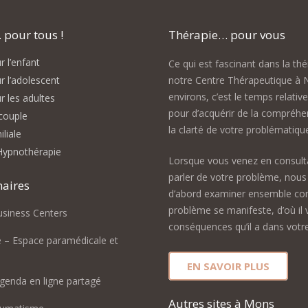
pour tous !
Thérapie… pour vous
 l’enfant
Ce qui est fascinant dans la th
r l’adolescent
notre Centre Thérapeutique à 
environs, c’est le temps relativ
r les adultes
pour d’acquérir de la compréhe
couple
la clarté de votre problématiqu
liale
Hypnothérapie
Lorsque vous venez en consult
parler de votre problème, nous 
naires
d’abord examiner ensemble c
problème se manifeste, d’où il v
usiness Centers
conséquences qu’il a dans votre
e – Espace paramédicale et
EN SAVOIR PLUS
genda en ligne partagé
Autres sites à Mons