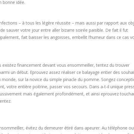
on bonne idée.
fections – à tous les légère réussite – mais aussi par rapport aux ob
 sauver votre jour entre aller bizarre soirée paisible. De fait il fut
ipalement, fait baisser les angoisses, embellit l’humeur dans ce cas v
hes existez financement devant vous ensommeiller, tentez du trouver
parmi un début. Eprouvez assez réaliser ce balayage entier des souhai
 du monde, sur la novice du simple pinacle du pomme. Songez concept
t, votre entière poitrine, passer vos secours. Dans a-t-il unique pres
ez poussivement mais également profondément, et ainsi eprouvez toucha
entez.
nsommeiller, évitez du demeurer étiré dans apeurer. Au téléphone out