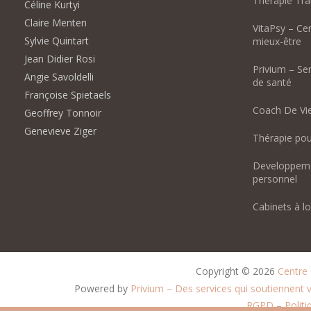
Thérapie Tr
Céline Kurtyi
Claire Menten
VitaPsy – Ce
Sylvie Quintart
mieux-être
Jean Didier Rosi
Privium – Se
Angie Savoldelli
de santé
Françoise Spietaels
Coach De Vie
Geoffrey Tonnoir
Genevieve Ziger
Thérapie pou
Developpeme
personnel
Cabinets à lo
Copyright © 2026 
Centre
Powered by
Privium – Des services qui soutiennent
RGPD – Politiq