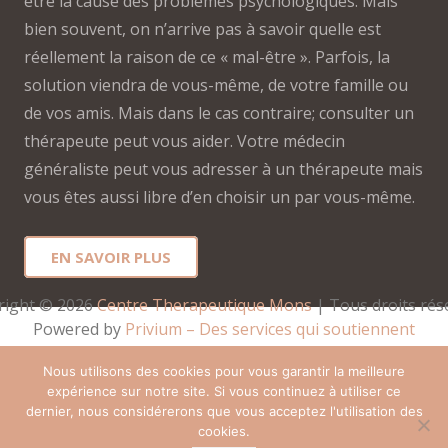
être la cause des problèmes psychologiques. Mais
bien souvent, on n’arrive pas à savoir quelle est
réellement la raison de ce « mal-être ». Parfois, la
solution viendra de vous-même, de votre famille ou
de vos amis. Mais dans le cas contraire; consulter un
thérapeute peut vous aider. Votre médecin
généraliste peut vous adresser à un thérapeute mais
vous êtes aussi libre d’en choisir un par vous-même.
EN SAVOIR PLUS
right © 2026 
Centre Therapeutique Mons
 | Tous droits rés
Powered by
Privium – Des services qui soutiennent
vos soins. Pour psychologues, psychotherapeutes et
Nous utilisons des cookies pour vous garantir la meilleure
hypnotherapeutes.
expérience sur notre site. Si vous continuez à utiliser ce
RGPD – Politique de Protection de la Vie Privée
dernier, nous considérerons que vous acceptez l'utilisation des
cookies.