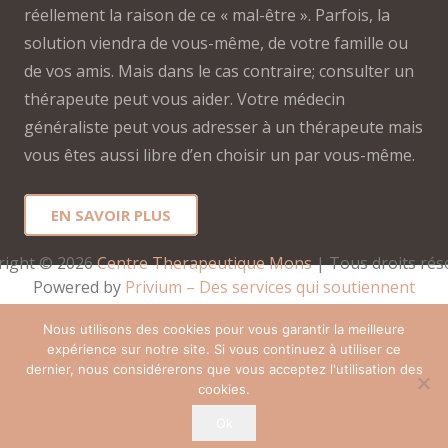
réellement la raison de ce « mal-être ». Parfois, la
solution viendra de vous-même, de votre famille ou
de vos amis. Mais dans le cas contraire; consulter un
thérapeute peut vous aider. Votre médecin
généraliste peut vous adresser à un thérapeute mais
vous êtes aussi libre d’en choisir un par vous-même.
EN SAVOIR PLUS
right © 2026 
Centre Therapeutique Mons
 | Tous droits rés
Powered by
Privium – Des services qui soutiennent
vos soins. Pour psychologues, psychotherapeutes et
Nous utilisons des cookies pour vous garantir la meilleure
hypnotherapeutes.
expérience sur notre site. Si vous continuez à utiliser ce
RGPD – Politique de Protection de la Vie Privée
dernier, nous considérerons que vous acceptez l'utilisation des
cookies.
Vous êtes Psy ? Inscrivez-vous
Ok