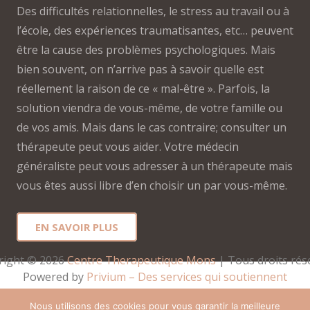
Des difficultés relationnelles, le stress au travail ou à
l’école, des expériences traumatisantes, etc… peuvent
être la cause des problèmes psychologiques. Mais
bien souvent, on n’arrive pas à savoir quelle est
réellement la raison de ce « mal-être ». Parfois, la
solution viendra de vous-même, de votre famille ou
de vos amis. Mais dans le cas contraire; consulter un
thérapeute peut vous aider. Votre médecin
généraliste peut vous adresser à un thérapeute mais
vous êtes aussi libre d’en choisir un par vous-même.
EN SAVOIR PLUS
right © 2026 
Centre Therapeutique Mons
 | Tous droits rés
Powered by
Privium – Des services qui soutiennent
vos soins. Pour psychologues, psychotherapeutes et
Nous utilisons des cookies pour vous garantir la meilleure